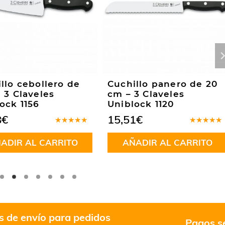
llo cebollero de
Cuchillo panero de 20
 3 Claveles
cm – 3 Claveles
ock 1156
Uniblock 1120
8
€
15,51
€
Valorado
Valorado
en
5.00
de
en
5.00
d
ADIR AL CARRITO
AÑADIR AL CARRITO
5
5
s de envío para pedidos
Pagos s