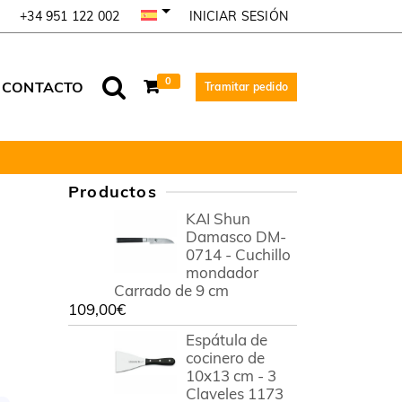
INICIAR SESIÓN
+34 951 122 002
0
CONTACTO
Tramitar pedido
Productos
KAI Shun
Damasco DM-
0714 - Cuchillo
mondador
Carrado de 9 cm
109,00
€
Espátula de
cocinero de
10x13 cm - 3
Claveles 1173