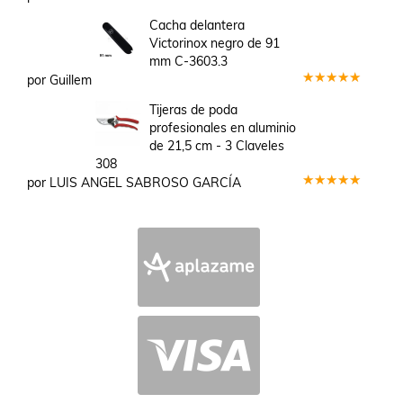
Valorado
en
3
Cacha delantera
de 5
Victorinox negro de 91
mm C-3603.3
por Guillem
Valorado
en
5
de 5
Tijeras de poda
profesionales en aluminio
de 21,5 cm - 3 Claveles
308
por LUIS ANGEL SABROSO GARCÍA
Valorado
en
5
de 5