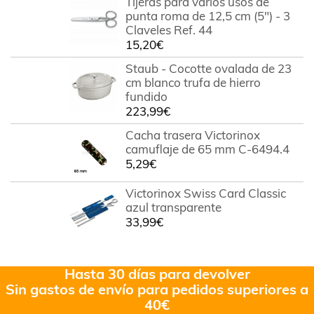
Tijeras para varios usos de
punta roma de 12,5 cm (5") - 3
Claveles Ref. 44
15,20
€
Staub - Cocotte ovalada de 23
cm blanco trufa de hierro
fundido
223,99
€
Cacha trasera Victorinox
camuflaje de 65 mm C-6494.4
5,29
€
Victorinox Swiss Card Classic
azul transparente
33,99
€
Hasta 30 días para devolver
Sin gastos de envío para pedidos superiores a
40€