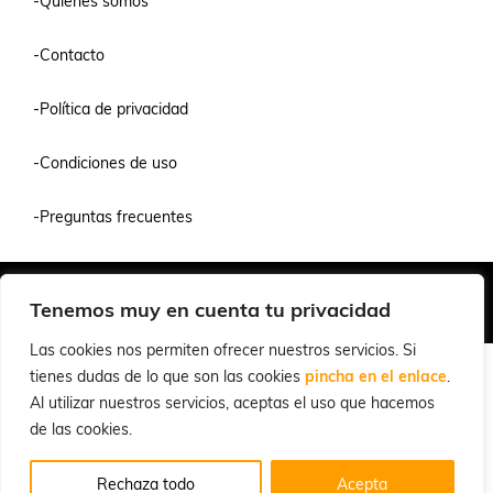
-Quienes somos
-Contacto
-Política de privacidad
-Condiciones de uso
-Preguntas frecuentes
Quiénes Somos
Condiciones de Venta y Uso
Política de Privacidad
Tenemos muy en cuenta tu privacidad
© 2026 Cuchillalia.com
Las cookies nos permiten ofrecer nuestros servicios. Si
tienes dudas de lo que son las cookies
pincha en el enlace
.
Al utilizar nuestros servicios, aceptas el uso que hacemos
de las cookies.
Rechaza todo
Acepta