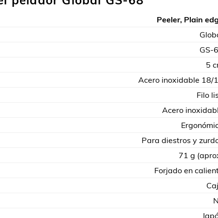
del pelador Global GS-68
Peeler, Plain ed
Glob
GS-
5 
Acero inoxidable 18/
Filo li
Acero inoxidab
Ergonómi
Para diestros y zurd
71 g (apro
Forjado en calien
Ca
Jap