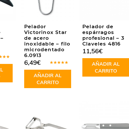
Pelador
Pelador de
e
Victorinox Star
espárragos
 –
de acero
profesional – 3
-
inoxidable – filo
Claveles 4816
microdentado
11,56
€
6.0913
6,49
€
rado
AÑADIR AL
.00
de
Valorado
L
CARRITO
en
5.00
de
AÑADIR AL
5
O
CARRITO