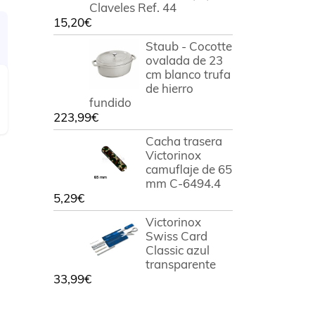
Claveles Ref. 44
15,20
€
Staub - Cocotte
ovalada de 23
cm blanco trufa
de hierro
fundido
223,99
€
Cacha trasera
Victorinox
camuflaje de 65
mm C-6494.4
5,29
€
Victorinox
Swiss Card
Classic azul
transparente
33,99
€