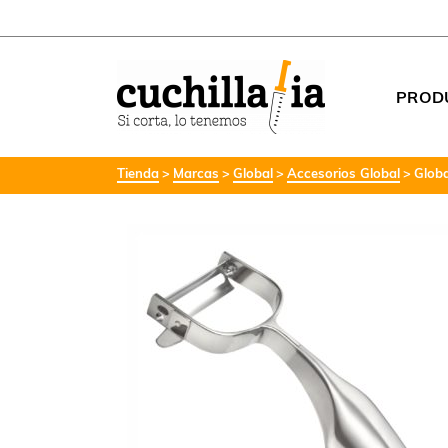
PROD
Tienda
Marcas
Global
Accesorios Global
Globa