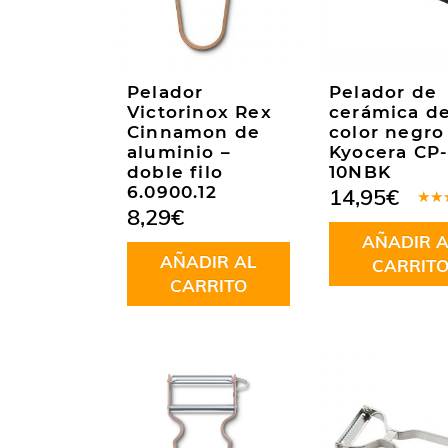
Pelador
Pelador de
Victorinox Rex
cerámica d
Cinnamon de
color negro
aluminio –
Kyocera CP
doble filo
10NBK
6.0900.12
14,95
€
8,29
€
Valo
en
5
AÑADIR A
5
AÑADIR AL
CARRIT
CARRITO