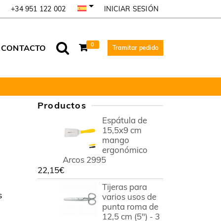
INICIAR SESIÓN
+34 951 122 002
0
CONTACTO
Tramitar pedido
Productos
Espátula de
15,5x9 cm
mango
ergonómico
Arcos 2995
22,15
€
Tijeras para
s
varios usos de
punta roma de
12,5 cm (5") - 3