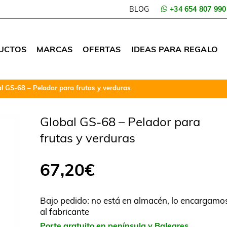
BLOG
+34 654 807 990
UCTOS
MARCAS
OFERTAS
IDEAS PARA REGALO
l GS-68 – Pelador para frutas y verduras
Global GS-68 – Pelador para
frutas y verduras
67,20
€
Bajo pedido: no está en almacén, lo encargamo
al fabricante
Porte gratuito en península y Baleares