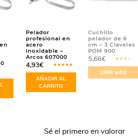
Pelador
Cuchillo
profesional en
pelador de 6
 en
acero
cm – 3 Claveles
inoxidable –
POM 900
–
Arcos 607000
5,66
€
00
4,93
€
Valorado
en
Valorado
LEER MÁS
3.00
en
5.00
de
de 5
AÑADIR AL
5
L
CARRITO
O
Sé el primero en valorar