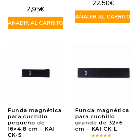
Valorado
22,50
€
en
4.85
7,95
€
de 5
AÑADIR AL CARRITO
AÑADIR AL CARRITO
Funda magnética
Funda magnética
para cuchillo
para cuchillo
pequeño de
grande de 32×6
16×4,8 cm – KAI
cm – KAI CK-L
CK-S