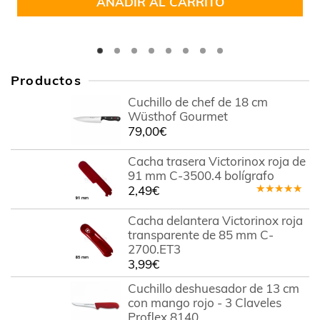
AÑADIR AL CARRITO
Productos
Cuchillo de chef de 18 cm
Wüsthof Gourmet
79,00
€
Cacha trasera Victorinox roja de
91 mm C-3500.4 bolígrafo
2,49
€
Valorado
en
5.00
de
Cacha delantera Victorinox roja
5
transparente de 85 mm C-
2700.ET3
3,99
€
Cuchillo deshuesador de 13 cm
con mango rojo - 3 Claveles
Proflex 8140