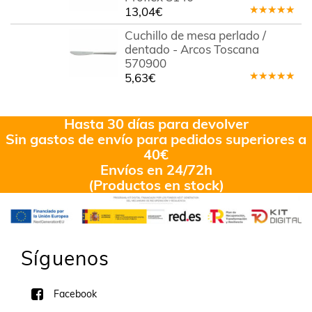
13,04
€
Valorado
en
5.00
de
Cuchillo de mesa perlado /
5
dentado - Arcos Toscana
570900
5,63
€
Valorado
en
5.00
de
5
Hasta 30 días para devolver
Sin gastos de envío para pedidos superiores a
40€
Envíos en 24/72h
(Productos en stock)
Síguenos
Facebook