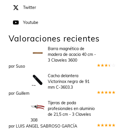
Twitter
Youtube
Valoraciones recientes
Barra magnética de
madera de acacia 40 cm -
3 Claveles 3600
por Suso
Valorado
en
3
Cacha delantera
de 5
Victorinox negro de 91
mm C-3603.3
por Guillem
Valorado
en
5
de 5
Tijeras de poda
profesionales en aluminio
de 21,5 cm - 3 Claveles
308
por LUIS ANGEL SABROSO GARCÍA