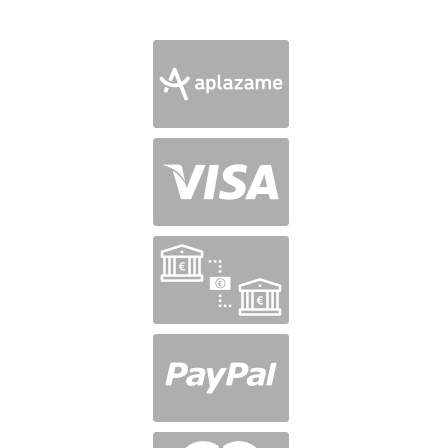
Valorado
en
5
de 5