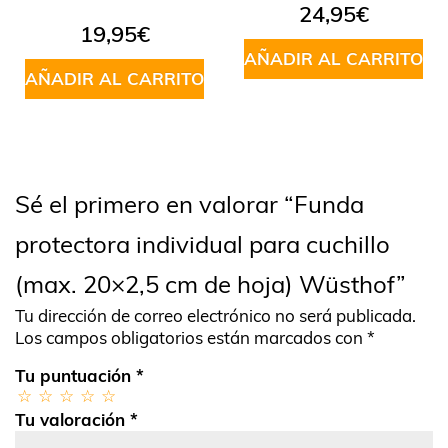
Valorado
24,95
€
en
4.50
19,95
€
de 5
AÑADIR AL CARRITO
AÑADIR AL CARRITO
Sé el primero en valorar “Funda
protectora individual para cuchillo
(max. 20×2,5 cm de hoja) Wüsthof”
Tu dirección de correo electrónico no será publicada.
Los campos obligatorios están marcados con
*
Tu puntuación
*
Tu valoración
*