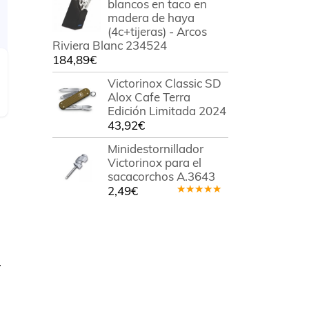
blancos en taco en
madera de haya
(4c+tijeras) - Arcos
Riviera Blanc 234524
184,89
€
Victorinox Classic SD
Alox Cafe Terra
Edición Limitada 2024
43,92
€
Minidestornillador
Victorinox para el
sacacorchos A.3643
2,49
€
Valorado
en
5.00
de
5
.