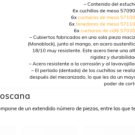
– Contenido del estuch
6x cuchillos de mesa 5709
6x
cucharas de mesa 5710
6x
tenedores de mesa 5711
6x
cucharas de café 5703
– Cubiertos fabricados en una sola pieza maci
(Monoblock), junto al mango, en acero austeníti
18/10 muy resistente. Este acero tiene una al
rigidez y durabilida
– Acero resistente a la corrosión y al lavavajilla
– El perlado (dentado) de los cuchillos se reali
después del mecanizado, lo que les da un may
poder de cort
Toscana
mpone de un extendido número de piezas, entre las que t