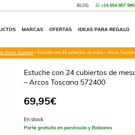
BLOG
+34 654 807 990
UCTOS
MARCAS
OFERTAS
IDEAS PARA REGALO
tos Arcos Toscana
Estuche con 24 cubiertos de mesa – Arcos Tosca
Estuche con 24 cubiertos de mes
– Arcos Toscana 572400
69,95
€
En stock
Porte gratuito en península y Baleares