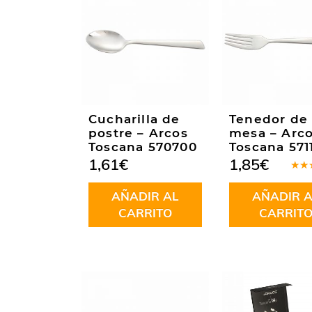
Cucharilla de
Tenedor de
postre – Arcos
mesa – Arc
Toscana 570700
Toscana 571
1,61
€
1,85
€
Valo
en
5
AÑADIR AL
AÑADIR A
5
CARRITO
CARRIT