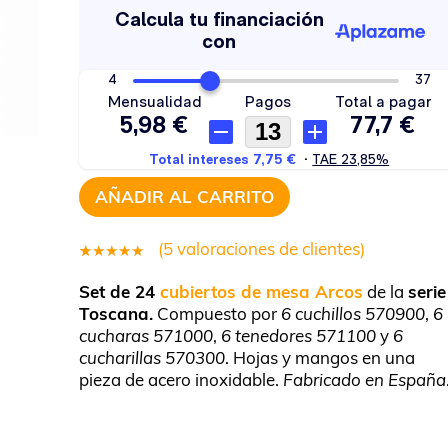
AÑADIR AL CARRITO
(
5
valoraciones de clientes)
5
Valorado
Set de 24
cubiertos de mesa Arcos
de la
serie
4.80
Toscana.
Compuesto por
6 cuchillos 570900
,
6
sobre 5
cucharas 571000
,
6 tenedores 571100
y
6
basado
cucharillas 570300
. Hojas y mangos en una
pieza de acero inoxidable.
en
Fabricado en España
puntuaciones
de