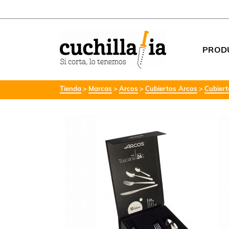
PROD
Tienda
Marcas
Arcos
Cubiertos Arcos
Cubier