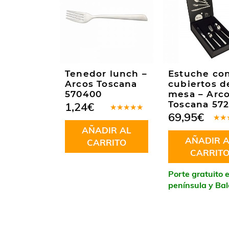
Tenedor lunch –
Estuche co
Arcos Toscana
cubiertos d
570400
mesa – Arc
Toscana 57
1,24
€
69,95
€
Valorado
en
5.00
de
Valo
AÑADIR AL
5
en
4
AÑADIR A
de 5
CARRITO
CARRIT
Porte gratuito 
península y Ba