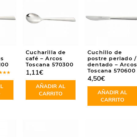
Cucharilla de
Cuchillo de
os
café – Arcos
postre perlado /
100
Toscana 570300
dentado – Arcos
Toscana 570600
1,11
€
4,50
€
rado
.00
de
L
AÑADIR AL
AÑADIR AL
O
CARRITO
CARRITO