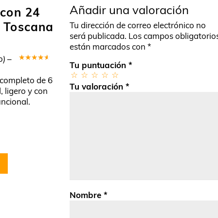
Añadir una valoración
 con 24
s Toscana
Tu dirección de correo electrónico no
será publicada.
Los campos obligatorio
están marcados con
*
o)
–
Tu puntuación
*
Valorado
en
4
de
 completo de 6
5
Tu valoración
*
, ligero y con
ncional.
Nombre
*