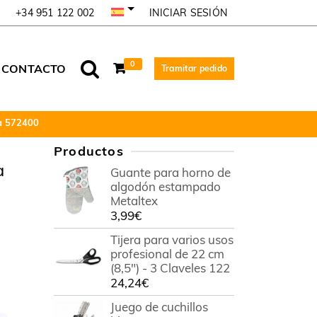
INICIAR SESIÓN
+34 951 122 002
0
CONTACTO
Tramitar pedido
na 572400
Productos
a
Guante para horno de
algodón estampado
Metaltex
3,99
€
Tijera para varios usos
profesional de 22 cm
(8,5") - 3 Claveles 122
24,24
€
Juego de cuchillos