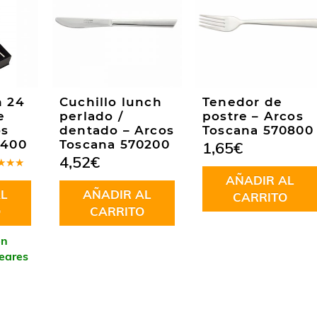
n 24
Cuchillo lunch
Tenedor de
e
perlado /
postre – Arcos
os
dentado – Arcos
Toscana 570800
2400
Toscana 570200
1,65
€
4,52
€
rado
AÑADIR AL
.80
L
AÑADIR AL
CARRITO
O
CARRITO
en
leares