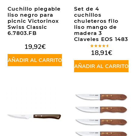
Cuchillo plegable
Set de 4
liso negro para
cuchillos
picnic Victorinox
chuleteros filo
Swiss Classic
liso mango de
6.7803.FB
madera 3
Claveles EOS 1483
19,92
€
Valorado
18,91
€
en
4.00
AÑADIR AL CARRITO
de 5
AÑADIR AL CARRITO