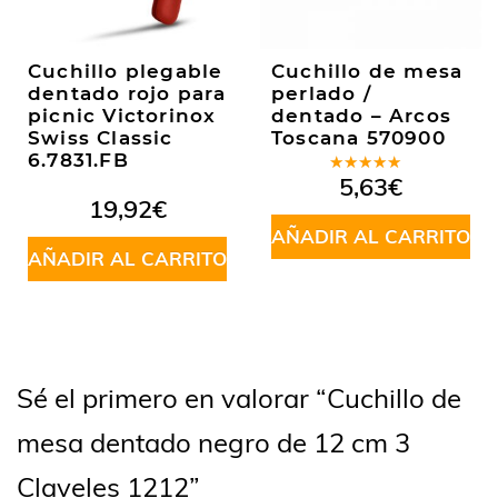
Cuchillo plegable
Cuchillo de mesa
dentado rojo para
perlado /
picnic Victorinox
dentado – Arcos
Swiss Classic
Toscana 570900
6.7831.FB
Valorado
5,63
€
en
5.00
de
19,92
€
5
AÑADIR AL CARRITO
AÑADIR AL CARRITO
Sé el primero en valorar “Cuchillo de
mesa dentado negro de 12 cm 3
Claveles 1212”