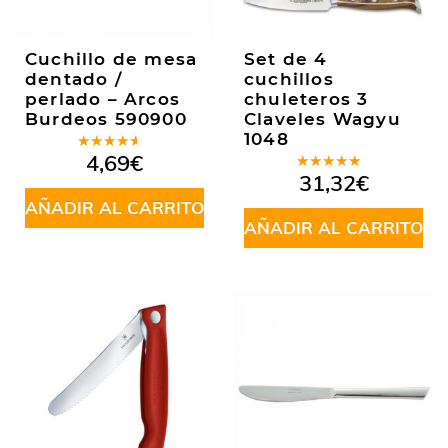
Cuchillo de mesa
Set de 4
dentado /
cuchillos
perlado – Arcos
chuleteros 3
Burdeos 590900
Claveles Wagyu
1048
Valorado
4,69
€
en
4.00
Valorado
31,32
€
de 5
en
5.00
de
AÑADIR AL CARRITO
5
AÑADIR AL CARRITO