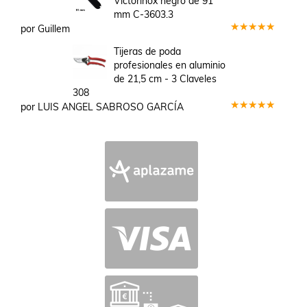
Victorinox negro de 91
mm C-3603.3
por Guillem
Valorado
en
5
de 5
Tijeras de poda
profesionales en aluminio
de 21,5 cm - 3 Claveles
308
por LUIS ANGEL SABROSO GARCÍA
Valorado
en
5
de 5