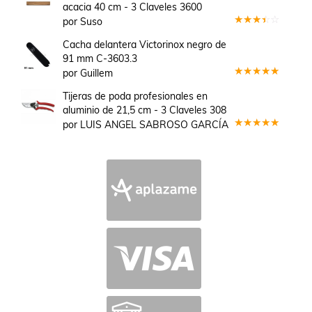
acacia 40 cm - 3 Claveles 3600
por Suso
Valorado
en
3
Cacha delantera Victorinox negro de
de 5
91 mm C-3603.3
por Guillem
Valorado
en
5
de 5
Tijeras de poda profesionales en
aluminio de 21,5 cm - 3 Claveles 308
por LUIS ANGEL SABROSO GARCÍA
Valorado
en
5
de 5