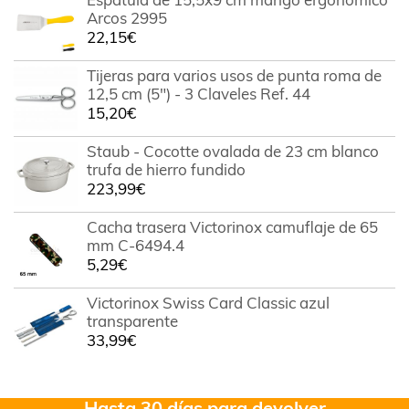
Arcos 2995
22,15
€
Tijeras para varios usos de punta roma de
12,5 cm (5") - 3 Claveles Ref. 44
15,20
€
Staub - Cocotte ovalada de 23 cm blanco
trufa de hierro fundido
223,99
€
Cacha trasera Victorinox camuflaje de 65
mm C-6494.4
5,29
€
Victorinox Swiss Card Classic azul
transparente
33,99
€
Hasta 30 días para devolver