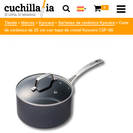
0
Tienda
Marcas
Kyocera
Sartenes de cerámica Kyocera
Cazo
de cerámica de 20 cm con tapa de cristal Kyocera CSP-08