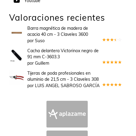
Youtube
Valoraciones recientes
Barra magnética de madera de
acacia 40 cm - 3 Claveles 3600
por Suso
Valorado
en
3
Cacha delantera Victorinox negro de
de 5
91 mm C-3603.3
por Guillem
Valorado
en
5
de 5
Tijeras de poda profesionales en
aluminio de 21,5 cm - 3 Claveles 308
por LUIS ANGEL SABROSO GARCÍA
Valorado
en
5
de 5