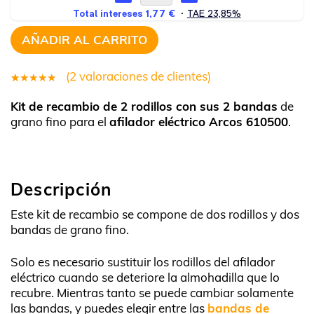
AÑADIR AL CARRITO
(
2
valoraciones de clientes)
2
Valorado
Kit de recambio de 2 rodillos con sus 2 bandas
de
4.50
grano fino para el
afilador eléctrico Arcos 610500
.
sobre 5
basado
en
Descripción
untuaciones
de
Este kit de recambio se compone de dos rodillos y dos
clientes
bandas de grano fino.
Solo es necesario sustituir los rodillos del afilador
eléctrico cuando se deteriore la almohadilla que lo
recubre. Mientras tanto se puede cambiar solamente
las bandas, y puedes elegir entre las
bandas de