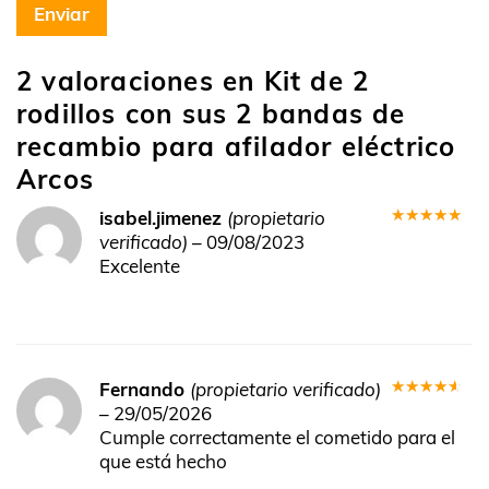
2 valoraciones en
Kit de 2
rodillos con sus 2 bandas de
recambio para afilador eléctrico
Arcos
isabel.jimenez
(propietario
Valorado
verificado)
–
09/08/2023
en
5
de 5
Excelente
Fernando
(propietario verificado)
Valorado
–
29/05/2026
en
4
de
Cumple correctamente el cometido para el
5
que está hecho