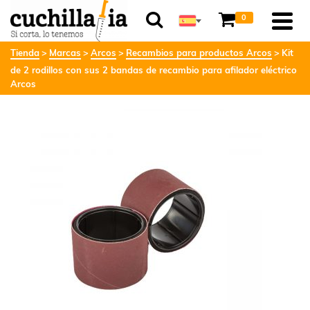
0
Tienda
Marcas
Arcos
Recambios para productos Arcos
Kit
de 2 rodillos con sus 2 bandas de recambio para afilador eléctrico
Arcos