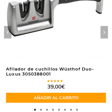
Afilador de cuchillos Wüsthof Duo-
Luxus 3050388001
Valorado
39,00
€
en
5.00
de
5
AÑADIR AL CARRITO