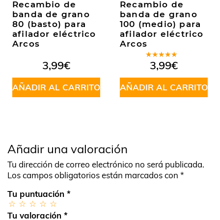
Recambio de
Recambio de
banda de grano
banda de grano
80 (basto) para
100 (medio) para
afilador eléctrico
afilador eléctrico
Arcos
Arcos
Valorado
3,99
€
3,99
€
en
4.75
de 5
AÑADIR AL CARRITO
AÑADIR AL CARRITO
Añadir una valoración
Tu dirección de correo electrónico no será publicada.
Los campos obligatorios están marcados con
*
Tu puntuación
*
Tu valoración
*