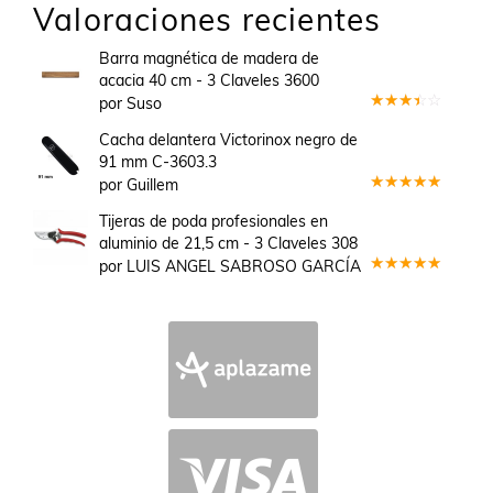
Valoraciones recientes
Barra magnética de madera de
acacia 40 cm - 3 Claveles 3600
por Suso
Valorado
en
3
Cacha delantera Victorinox negro de
de 5
91 mm C-3603.3
por Guillem
Valorado
en
5
de 5
Tijeras de poda profesionales en
aluminio de 21,5 cm - 3 Claveles 308
por LUIS ANGEL SABROSO GARCÍA
Valorado
en
5
de 5