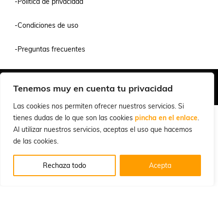
-Política de privacidad
-Condiciones de uso
-Preguntas frecuentes
Quiénes Somos
Condiciones de Venta y Uso
Política de Privacidad
Tenemos muy en cuenta tu privacidad
© 2026 Cuchillalia.com
Las cookies nos permiten ofrecer nuestros servicios. Si
tienes dudas de lo que son las cookies
pincha en el enlace
.
Al utilizar nuestros servicios, aceptas el uso que hacemos
de las cookies.
Rechaza todo
Acepta
Español
English
(
Inglés
)
Português
(
Portugués, Portugal
)