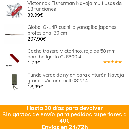
Victorinox Fisherman Navaja multiusos de
18 funciones
39,99
€
Global G-14R cuchillo yanagiba japonés
profesional 30 cm
207,90
€
Cacha trasera Victorinox roja de 58 mm
para bolígrafo C-6300.4
1,79
€
Valorado
en
5.00
de
Funda verde de nylon para cinturón Navaja
5
grande Victorinox 4.0822.4
18,99
€
Hasta 30 días para devolver
Sin gastos de envío para pedidos superiores a
40€
Envíos en 24/72h