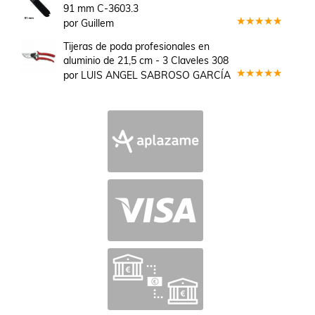
de 5
91 mm C-3603.3
por Guillem
Valorado
en
5
de 5
Tijeras de poda profesionales en
aluminio de 21,5 cm - 3 Claveles 308
por LUIS ANGEL SABROSO GARCÍA
Valorado
en
5
de 5