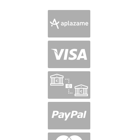
en
5
de 5