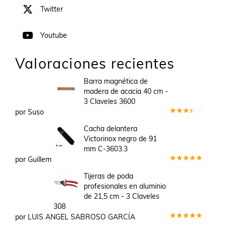
Twitter
Youtube
Valoraciones recientes
Barra magnética de
madera de acacia 40 cm -
3 Claveles 3600
por Suso
Valorado
en
3
Cacha delantera
de 5
Victorinox negro de 91
mm C-3603.3
por Guillem
Valorado
en
5
de 5
Tijeras de poda
profesionales en aluminio
de 21,5 cm - 3 Claveles
308
por LUIS ANGEL SABROSO GARCÍA
Valorado