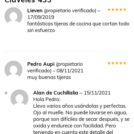
Lieven
(propietario verificado)
–
Valorado
17/09/2019
en
5
de 5
fantásticas tijeras de cocina que cortan todo
sin esfuerzo
Pedro Aupi
(propietario
Valorado
verificado)
–
08/11/2021
en
5
de 5
muy buenas tijeras
Alan de Cuchillalia
–
15/11/2021
Hola Pedro:
Llevo varios años usándolas y perfectas.
Ojo al muelle. No puede lavarse en agua,
porque son difíciles de secar después, y se
oxida y endurece con facilidad. Pero
teniendo en cuenta este detalle del