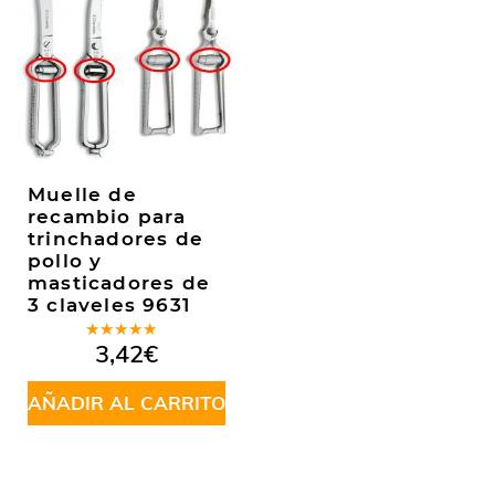
Muelle de
recambio para
trinchadores de
pollo y
masticadores de
3 claveles 9631
Valorado
3,42
€
en
5.00
de
5
AÑADIR AL CARRITO