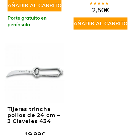
AÑADIR AL CARRITO
Valorado
2,50
€
en
4.75
de 5
Porte gratuito en
AÑADIR AL CARRITO
península
Tijeras trincha
pollos de 24 cm –
3 Claveles 434
19,99
€