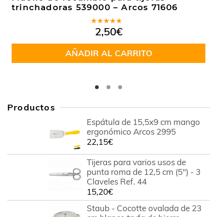
trinchadoras 539000 – Arcos 71606
Valorado
2,50
€
en
4.75
de 5
AÑADIR AL CARRITO
Productos
Espátula de 15,5x9 cm mango
ergonómico Arcos 2995
22,15
€
Tijeras para varios usos de
punta roma de 12,5 cm (5") - 3
Claveles Ref. 44
15,20
€
Staub - Cocotte ovalada de 23