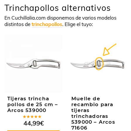
Trinchapollos alternativos
En Cuchillalia.com disponemos de varios modelos
distintos de
trinchapollos
. Elige el tuyo:
Tijeras trincha
Muelle de
pollos de 25 cm –
recambio para
Arcos 539000
tijeras
trinchadoras
Valorado
44,99
€
539000 – Arcos
en
5.00
de
71606
5