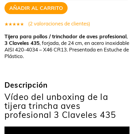
AÑADIR AL CARRITO
(
2
valoraciones de clientes)
2
Valorado
Tijera para pollos / trinchador de aves profesional
,
5.00
sobre
3 Claveles 435
, forjada, de 24 cm, en acero inoxidable
5 basado
AISI 420-4034 – X46 CR13. Presentada en Estuche de
en
Plástico.
puntuaciones
de clientes
Descripción
Vídeo del unboxing de la
tijera trincha aves
profesional 3 Claveles 435