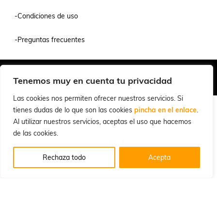
-Condiciones de uso
-Preguntas frecuentes
Quiénes Somos
Condiciones de Venta y Uso
Política de Privacidad
Tenemos muy en cuenta tu privacidad
© 2026 Cuchillalia.com
Las cookies nos permiten ofrecer nuestros servicios. Si
tienes dudas de lo que son las cookies
pincha en el enlace
.
Al utilizar nuestros servicios, aceptas el uso que hacemos
de las cookies.
Rechaza todo
Acepta
Inglés
Español
English
(
)
Portugués, Portugal
Português
(
)