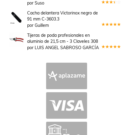
por Suso
Valorado
en
3
Cacha delantera Victorinox negro de
de 5
91 mm C-3603.3
por Guillem
Valorado
en
5
de 5
Tijeras de poda profesionales en
aluminio de 21,5 cm - 3 Claveles 308
por LUIS ANGEL SABROSO GARCÍA
Valorado
en
5
de 5