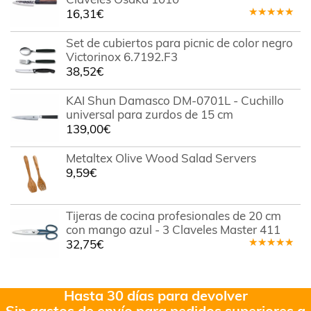
16,31
€
Valorado
en
5.00
de
Set de cubiertos para picnic de color negro
5
Victorinox 6.7192.F3
38,52
€
KAI Shun Damasco DM-0701L - Cuchillo
universal para zurdos de 15 cm
139,00
€
Metaltex Olive Wood Salad Servers
9,59
€
Tijeras de cocina profesionales de 20 cm
con mango azul - 3 Claveles Master 411
32,75
€
Valorado
en
5.00
de
5
Hasta 30 días para devolver
Sin gastos de envío para pedidos superiores a