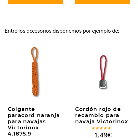
Entre los accesorios disponemos por ejemplo de:
Colgante
Cordón rojo de
paracord naranja
recambio para
para navajas
navaja Victorinox
Victorinox
Valorado
4.1875.9
1,49
€
en
5.00
de