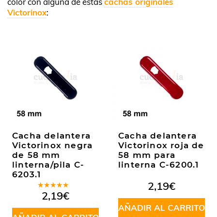
color con alguna de estas
cachas originales
Victorinox
:
Cacha delantera
Cacha delantera
Victorinox negra
Victorinox roja de
de 58 mm
58 mm para
linterna/pila C-
linterna C-6200.1
6203.1
2,19
€
Valorado
2,19
€
en
5.00
de
5
AÑADIR AL CARRITO