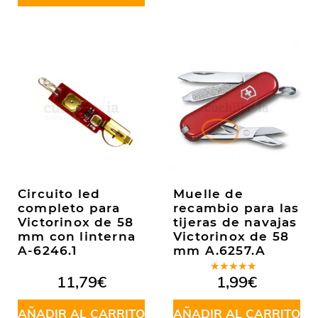
Circuito led
Muelle de
completo para
recambio para las
Victorinox de 58
tijeras de navajas
mm con linterna
Victorinox de 58
A-6246.1
mm A.6257.A
Valorado
11,79
€
1,99
€
en
5.00
de
5
AÑADIR AL CARRITO
AÑADIR AL CARRITO