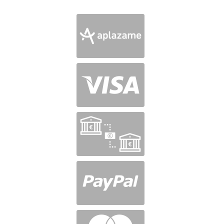
en
5
de 5