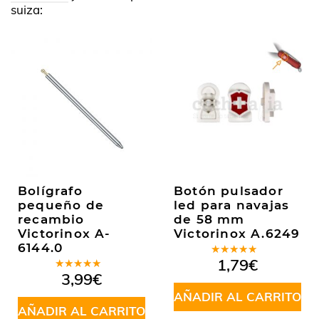
suiza:
Bolígrafo
Botón pulsador
pequeño de
led para navajas
recambio
de 58 mm
Victorinox A-
Victorinox A.6249
6144.0
Valorado
1,79
€
en
5.00
de
Valorado
3,99
€
5
en
5.00
de
5
AÑADIR AL CARRITO
AÑADIR AL CARRITO