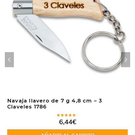
Navaja llavero de 7 g 4,8 cm – 3
Claveles 1786
Valorado
6,44
€
en
5.00
de
5