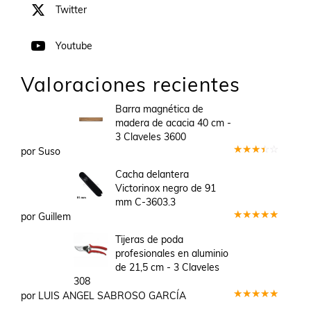
Twitter
Youtube
Valoraciones recientes
Barra magnética de
madera de acacia 40 cm -
3 Claveles 3600
por Suso
Valorado
en
3
Cacha delantera
de 5
Victorinox negro de 91
mm C-3603.3
por Guillem
Valorado
en
5
de 5
Tijeras de poda
profesionales en aluminio
de 21,5 cm - 3 Claveles
308
por LUIS ANGEL SABROSO GARCÍA
Valorado