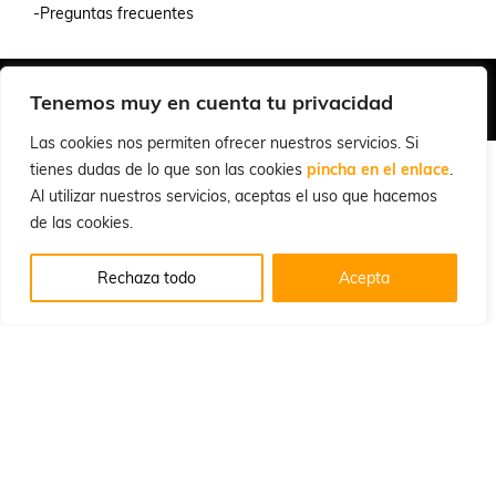
-Preguntas frecuentes
Quiénes Somos
Condiciones de Venta y Uso
Política de Privacidad
Tenemos muy en cuenta tu privacidad
© 2026 Cuchillalia.com
Las cookies nos permiten ofrecer nuestros servicios. Si
tienes dudas de lo que son las cookies
pincha en el enlace
.
Al utilizar nuestros servicios, aceptas el uso que hacemos
de las cookies.
Rechaza todo
Acepta
Español
English
(
Inglés
)
Português
(
Portugués, Portugal
)
Français
(
Francés
)
Deutsch
(
Alemán
)
Italiano
Русский
(
Ruso
)