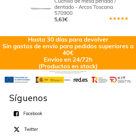
Cuchillo de mesa perlado /
5
dentado - Arcos Toscana
570900
5,63
€
Valorado
en
5.00
de
5
Hasta 30 días para devolver
Sin gastos de envío para pedidos superiores a
40€
Envíos en 24/72h
(Productos en stock)
Síguenos
Facebook
Twitter