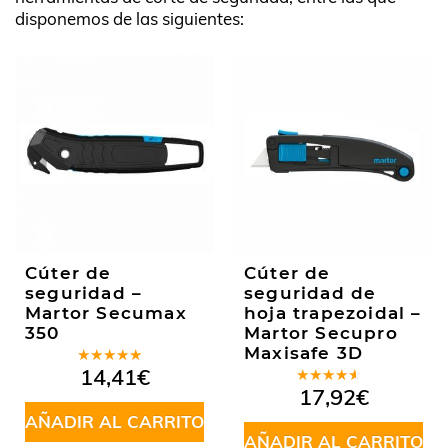
disponemos de las siguientes:
Cúter de
Cúter de
seguridad –
seguridad de
Martor Secumax
hoja trapezoidal –
350
Martor Secupro
Maxisafe 3D
Valorado
14,41
€
en
5.00
de
Valorado
17,92
€
5
en
4.00
AÑADIR AL CARRITO
de 5
AÑADIR AL CARRITO