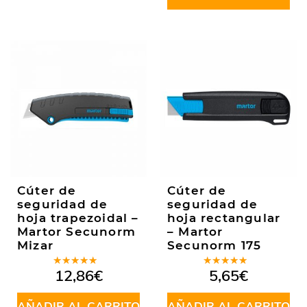
Cúter de
Cúter de
seguridad de
seguridad de
hoja trapezoidal –
hoja rectangular
Martor Secunorm
– Martor
Mizar
Secunorm 175
Valorado
Valorado
12,86
€
5,65
€
en
5.00
de
en
4.93
de
5
5
AÑADIR AL CARRITO
AÑADIR AL CARRITO