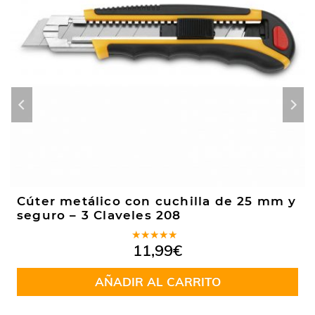
Cúter metálico con cuchilla de 25 mm y
seguro – 3 Claveles 208
Valorado
11,99
€
en
4.50
de 5
AÑADIR AL CARRITO