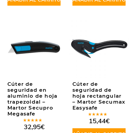
Cúter de
Cúter de
seguridad en
seguridad de
aluminio de hoja
hoja rectangular
trapezoidal –
– Martor Secumax
Martor Secupro
Easysafe
Megasafe
Valorado
15,44
€
en
5.00
de
Valorado
32,95
€
5
en
5.00
de