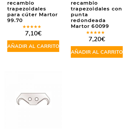
recambio
recambio
trapezoidales
trapezoidales con
para cúter Martor
punta
99.70
redondeada
Martor 60099
Valorado
7,10
€
en
5.00
de
Valorado
7,20
€
5
en
5.00
de
AÑADIR AL CARRITO
5
AÑADIR AL CARRITO