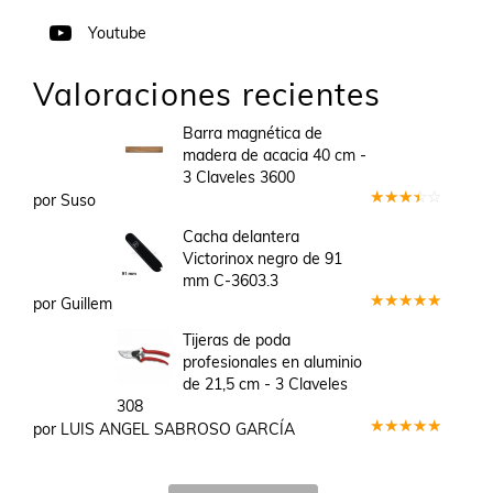
Youtube
Valoraciones recientes
Barra magnética de
madera de acacia 40 cm -
3 Claveles 3600
por Suso
Valorado
en
3
Cacha delantera
de 5
Victorinox negro de 91
mm C-3603.3
por Guillem
Valorado
en
5
de 5
Tijeras de poda
profesionales en aluminio
de 21,5 cm - 3 Claveles
308
por LUIS ANGEL SABROSO GARCÍA
Valorado
en
5
de 5