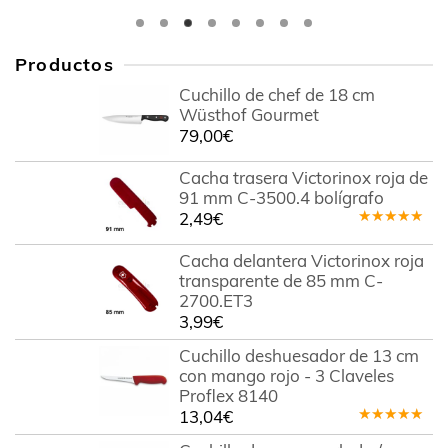
Productos
Cuchillo de chef de 18 cm
Wüsthof Gourmet
79,00
€
Cacha trasera Victorinox roja de
91 mm C-3500.4 bolígrafo
2,49
€
Valorado
en
5.00
de
Cacha delantera Victorinox roja
5
transparente de 85 mm C-
2700.ET3
3,99
€
Cuchillo deshuesador de 13 cm
con mango rojo - 3 Claveles
Proflex 8140
13,04
€
Valorado
en
5.00
de