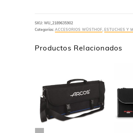
SKU:
WU_2189635902
Categorías:
ACCESORIOS WÜSTHOF
,
ESTUCHES Y 
Productos Relacionados