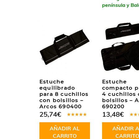
península y Ba
Estuche
Estuche
equilibrado
compacto p
para 8 cuchillos
4 cuchillos
con bolsillos –
bolsillos – 
Arcos 690400
690200
25,74
€
13,48
€
Valorado
Valo
en
5.00
de
en
4
AÑADIR AL
AÑADIR A
5
de 5
CARRITO
CARRIT