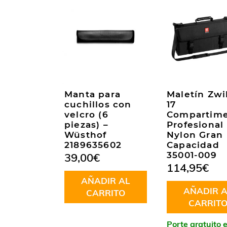
Manta para
Maletín Zwi
cuchillos con
17
velcro (6
Compartim
piezas) –
Profesional
Wüsthof
Nylon Gran
2189635602
Capacidad
35001-009
39,00
€
114,95
€
AÑADIR AL
AÑADIR A
CARRITO
CARRIT
Porte gratuito 