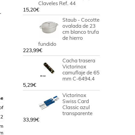
Claveles Ref. 44
15,20
€
r
Staub - Cocotte
ovalada de 23
cm blanco trufa
de hierro
fundido
223,99
€
Cacha trasera
Victorinox
camuflaje de 65
mm C-6494.4
5,29
€
Victorinox
he
Swiss Card
Classic azul
of
transparente
02
33,99
€
cm
cm