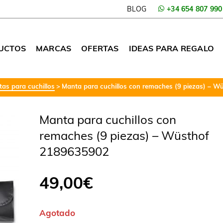
BLOG
+34 654 807 990
UCTOS
MARCAS
OFERTAS
IDEAS PARA REGALO
as para cuchillos
Manta para cuchillos con remaches (9 piezas) – 
Manta para cuchillos con
remaches (9 piezas) – Wüsthof
2189635902
49,00
€
Agotado