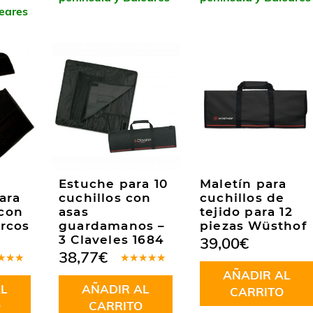
leares
Estuche para 10
Maletín para
ara
cuchillos con
cuchillos de
 con
asas
tejido para 12
Arcos
guardamanos –
piezas Wüsthof
3 Claveles 1684
39,00
€
38,77
€
rado
Valorado
AÑADIR AL
.67
en
4.80
L
AÑADIR AL
de 5
CARRITO
O
CARRITO