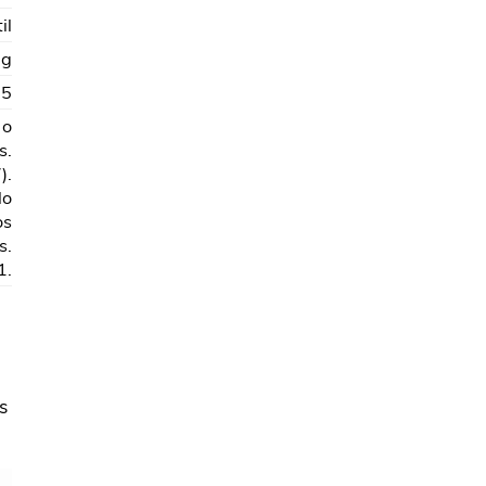
il
 g
35
 o
s.
).
lo
os
s.
1.
s