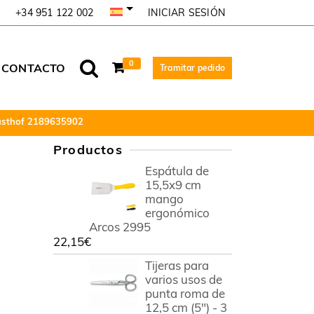
INICIAR SESIÓN
+34 951 122 002
0
CONTACTO
Tramitar pedido
Wüsthof 2189635902
Productos
Espátula de
15,5x9 cm
mango
ergonómico
Arcos 2995
22,15
€
Tijeras para
varios usos de
punta roma de
12,5 cm (5") - 3