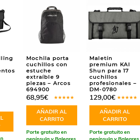
lling
Mochila porta
Maletín
cuchillos con
premium KAI
entos
estuche
Shun para 17
extraíble 9
cuchillos
piezas – Arcos
profesionales –
694900
DM-0780
68,95
€
129,00
€
Valorado
Valorado
en
5.00
de
en
5.00
de
AÑADIR AL
AÑADIR AL
5
5
L
CARRITO
CARRITO
O
Porte gratuito en
Porte gratuito en
en
península y Baleares
península y Baleares