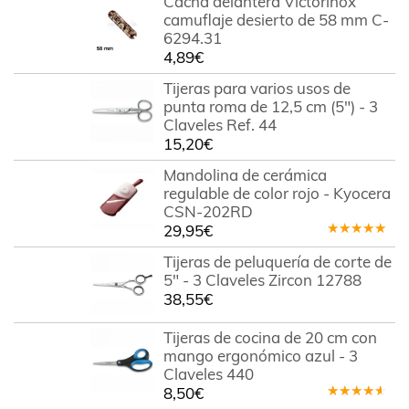
Cacha delantera Victorinox
camuflaje desierto de 58 mm C-
6294.31
4,89
€
Tijeras para varios usos de
punta roma de 12,5 cm (5") - 3
Claveles Ref. 44
15,20
€
Mandolina de cerámica
regulable de color rojo - Kyocera
CSN-202RD
29,95
€
Valorado
en
5.00
de
Tijeras de peluquería de corte de
5
5" - 3 Claveles Zircon 12788
38,55
€
Tijeras de cocina de 20 cm con
mango ergonómico azul - 3
Claveles 440
8,50
€
Valorado