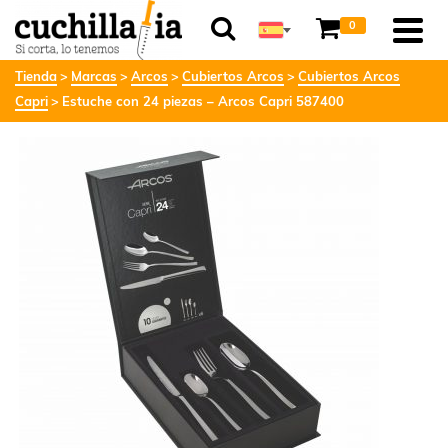
0
Tienda
Marcas
Arcos
Cubiertos Arcos
Cubiertos Arcos
Capri
Estuche con 24 piezas – Arcos Capri 587400