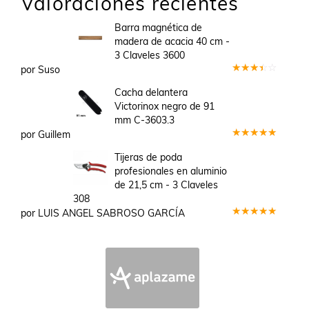
Valoraciones recientes
Barra magnética de
madera de acacia 40 cm -
3 Claveles 3600
por Suso
Valorado
en
3
Cacha delantera
de 5
Victorinox negro de 91
mm C-3603.3
por Guillem
Valorado
en
5
de 5
Tijeras de poda
profesionales en aluminio
de 21,5 cm - 3 Claveles
308
por LUIS ANGEL SABROSO GARCÍA
Valorado
en
5
de 5