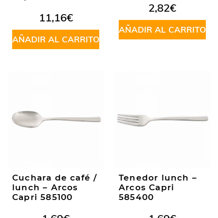
Valorado
2,82
€
en
5.00
de
11,16
€
5
AÑADIR AL CARRITO
AÑADIR AL CARRITO
Cuchara de café /
Tenedor lunch –
lunch – Arcos
Arcos Capri
Capri 585100
585400