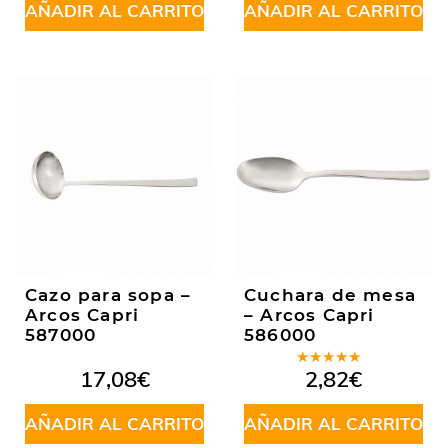
AÑADIR AL CARRITO
AÑADIR AL CARRITO
Cazo para sopa –
Cuchara de mesa
Arcos Capri
– Arcos Capri
587000
586000
Valorado
17,08
€
2,82
€
en
5.00
de
5
AÑADIR AL CARRITO
AÑADIR AL CARRITO