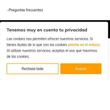
-Preguntas frecuentes
Quiénes Somos
Condiciones de Venta y Uso
Política de Privacidad
Tenemos muy en cuenta tu privacidad
© 2026 Cuchillalia.com
Las cookies nos permiten ofrecer nuestros servicios. Si
tienes dudas de lo que son las cookies
pincha en el enlace
.
Al utilizar nuestros servicios, aceptas el uso que hacemos
de las cookies.
Rechaza todo
Acepta
Español
English
(
Inglés
)
Português
(
Portugués, Portugal
)
Français
(
Francés
)
Deutsch
(
Alemán
)
Italiano
Русский
(
Ruso
)