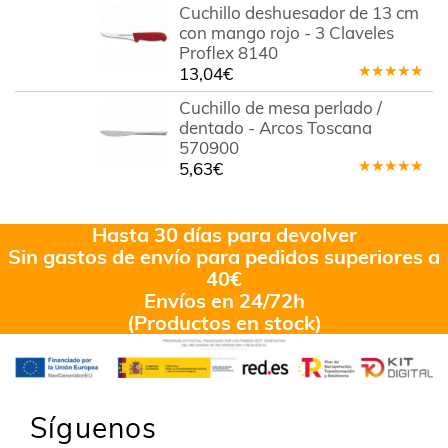
Cuchillo deshuesador de 13 cm
con mango rojo - 3 Claveles
Proflex 8140
13,04
€
Valorado
en
5.00
de
Cuchillo de mesa perlado /
5
dentado - Arcos Toscana
570900
5,63
€
Valorado
en
5.00
de
5
Hasta 30 días para devolver
Sin gastos de envío para pedidos superiores a
40€
Envíos en 24/72h
(Productos en stock)
Síguenos