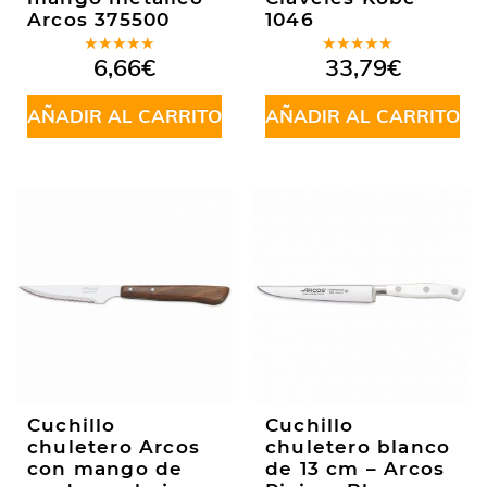
Arcos 375500
1046
Valorado
Valorado
6,66
€
33,79
€
en
5.00
de
en
5.00
de
5
5
AÑADIR AL CARRITO
AÑADIR AL CARRITO
Cuchillo
Cuchillo
chuletero Arcos
chuletero blanco
con mango de
de 13 cm – Arcos