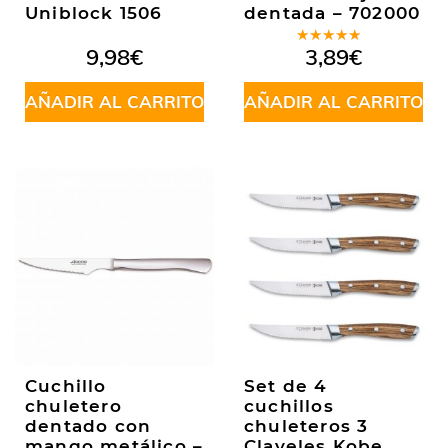
Uniblock 1506
dentada – 702000
Valorado
9,98
€
3,89
€
en
4.82
de 5
AÑADIR AL CARRITO
AÑADIR AL CARRITO
Cuchillo
Set de 4
chuletero
cuchillos
dentado con
chuleteros 3
mango metálico –
Claveles Kobe