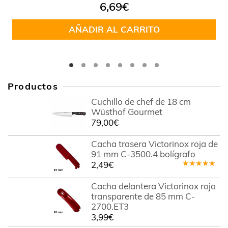
Valorado
6,69
€
en
5.00
de
5
AÑADIR AL CARRITO
Productos
Cuchillo de chef de 18 cm
Wüsthof Gourmet
79,00
€
Cacha trasera Victorinox roja de
91 mm C-3500.4 bolígrafo
2,49
€
Valorado
en
5.00
de
Cacha delantera Victorinox roja
5
transparente de 85 mm C-
2700.ET3
3,99
€