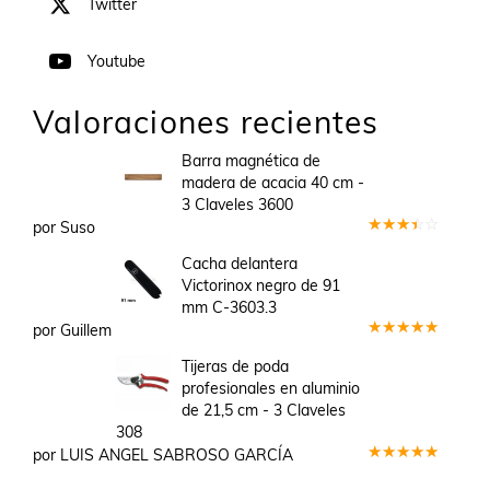
Twitter
Youtube
Valoraciones recientes
Barra magnética de
madera de acacia 40 cm -
3 Claveles 3600
por Suso
Valorado
en
3
Cacha delantera
de 5
Victorinox negro de 91
mm C-3603.3
por Guillem
Valorado
en
5
de 5
Tijeras de poda
profesionales en aluminio
de 21,5 cm - 3 Claveles
308
por LUIS ANGEL SABROSO GARCÍA
Valorado
en
5
de 5