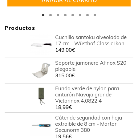
AÑADIR AL CARRITO
Productos
Cuchillo santoku alveolado de
17 cm - Wüsthof Classic Ikon
149,00
€
Soporte jamonero Afinox S20
plegable
315,00
€
Funda verde de nylon para
cinturón Navaja grande
Victorinox 4.0822.4
18,99
€
Cúter de seguridad con hoja
extraible de 8 cm - Martor
Secunorm 380
19,56
€