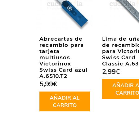
Abrecartas de
Lima de uñ
recambio para
de recambi
tarjeta
para Victor
multiusos
Swiss Card
Victorinox
Classic A.6
Swiss Card azul
2,99
€
A.6510.T2
5,99
€
AÑADIR A
CARRIT
AÑADIR AL
CARRITO