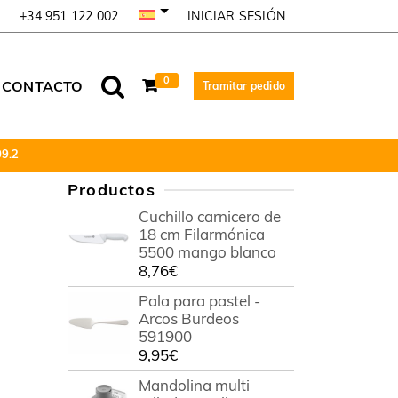
INICIAR SESIÓN
+34 951 122 002
0
CONTACTO
Tramitar pedido
09.2
Productos
Cuchillo carnicero de
18 cm Filarmónica
5500 mango blanco
8,76
€
Pala para pastel -
Arcos Burdeos
591900
9,95
€
Mandolina multi