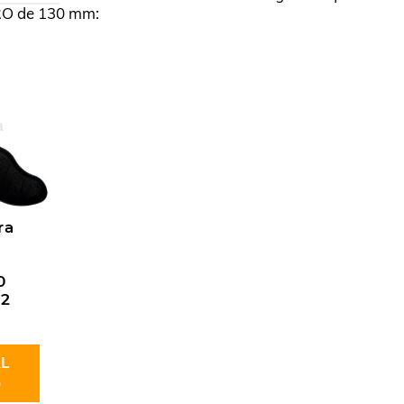
PRO de 130 mm:
ra
0
.2
L
O