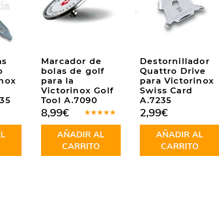
as
Marcador de
Destornillador
o
bolas de golf
Quattro Drive
inox
para la
para Victorinox
Victorinox Golf
Swiss Card
335
Tool A.7090
A.7235
8,99
€
2,99
€
Valorado
en
5.00
de
L
AÑADIR AL
AÑADIR AL
5
O
CARRITO
CARRITO