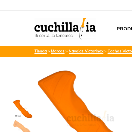
PROD
Tienda
Marcas
Navajas Victorinox
Cachas Victo