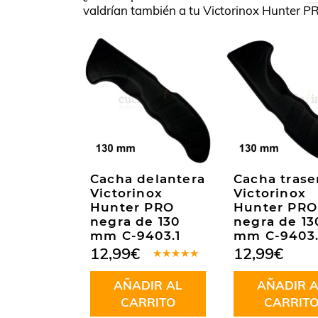
valdrían también a tu Victorinox Hunter 
Cacha delantera
Cacha trase
Victorinox
Victorinox
Hunter PRO
Hunter PRO
negra de 130
negra de 13
mm C-9403.1
mm C-9403
12,99
€
12,99
€
Valorado
en
5.00
de
AÑADIR AL
AÑADIR A
5
CARRITO
CARRIT