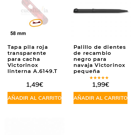
Tapa pila roja
Palillo de dientes
transparente
de recambio
para cacha
negro para
Victorinox
navaja Victorinox
linterna A.6149.T
pequeña
Valorado
1,49
€
1,99
€
en
5.00
de
5
AÑADIR AL CARRITO
AÑADIR AL CARRITO