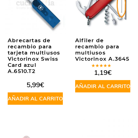
Abrecartas de
Alfiler de
recambio para
recambio para
tarjeta multiusos
multiusos
Victorinox Swiss
Victorinox A.3645
Card azul
Valorado
A.6510.T2
1,19
€
en
5.00
de
5
5,99
€
AÑADIR AL CARRITO
AÑADIR AL CARRITO