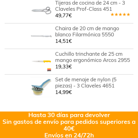
Tijeras de cocina de 24 cm - 3
de 5
Claveles Prof-Class 451
49,77
€
Valorado
en
5.00
de
Chaira de 20 cm de mango
5
blanco Filarmónica 5550
14,51
€
Cuchillo trinchante de 25 cm
mango ergonómico Arcos 2955
19,33
€
Set de menaje de nylon (5
piezas) - 3 Claveles 4651
14,99
€
Hasta 30 días para devolver
Sin gastos de envío para pedidos superiores a
40€
Envíos en 24/72h