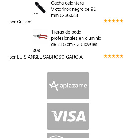
en
3
Cacha delantera
de 5
Victorinox negro de 91
mm C-3603.3
por Guillem
Valorado
en
5
de 5
Tijeras de poda
profesionales en aluminio
de 21,5 cm - 3 Claveles
308
por LUIS ANGEL SABROSO GARCÍA
Valorado
en
5
de 5