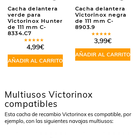
Cacha delantera
Cacha delantera
verde para
Victorinox negra
Victorinox Hunter
de 111 mm C-
de 111 mm C-
8903.9
8334.C7
Valorado
3,99
€
en
5.00
de
Valorado
4,99
€
5
en
5.00
de
5
AÑADIR AL CARRITO
AÑADIR AL CARRITO
Multiusos Victorinox
compatibles
Esta cacha de recambio Victorinox es compatible, por
ejemplo, con las siguientes navajas multiusos: