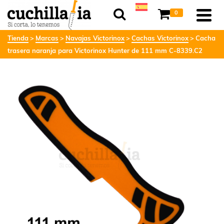
0
Tienda
Marcas
Navajas Victorinox
Cachas Victorinox
Cacha
trasera naranja para Victorinox Hunter de 111 mm C-8339.C2