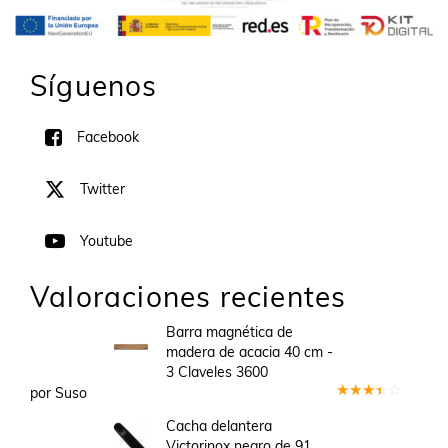
Síguenos
Facebook
Twitter
Youtube
Valoraciones recientes
Barra magnética de
madera de acacia 40 cm -
3 Claveles 3600
por Suso
Valorado
en
3
Cacha delantera
de 5
Victorinox negro de 91