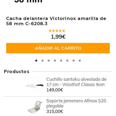
Cacha delantera Victorinox amarilla de
58 mm C-6208.3
Valorado
1,99
€
en
5.00
de
5
AÑADIR AL CARRITO
Productos
Cuchillo santoku alveolado de
17 cm - Wüsthof Classic Ikon
149,00
€
Soporte jamonero Afinox S20
plegable
315,00
€