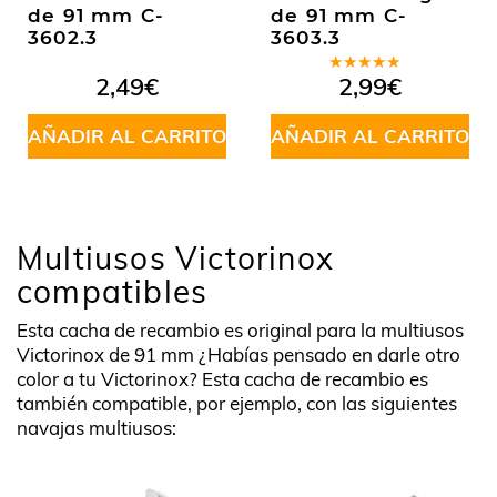
de 91 mm C-
de 91 mm C-
3602.3
3603.3
Valorado
2,49
€
2,99
€
en
5.00
de
5
AÑADIR AL CARRITO
AÑADIR AL CARRITO
Multiusos Victorinox
compatibles
Esta cacha de recambio es original para la multiusos
Victorinox de 91 mm ¿Habías pensado en darle otro
color a tu Victorinox? Esta cacha de recambio es
también compatible, por ejemplo, con las siguientes
navajas multiusos: