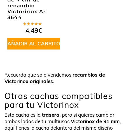
recambio
Victorinox A-
3644
Valorado
4,49
€
en
5.00
de
5
AÑADIR AL CARRITO
Recuerda que solo vendemos
recambios de
Victorinox originales
.
Otras cachas compatibles
para tu Victorinox
Esta cacha es la
trasera
, pero si quieres cambiar
ambos lados de tu multiusos
Victorinox de 91 mm
,
aquí tienes la cacha delantera del mismo diseño