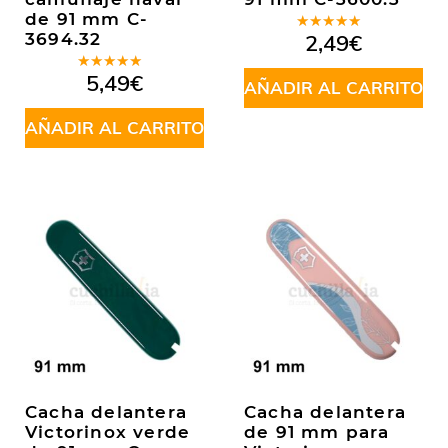
de 91 mm C-
Valorado
3694.32
2,49
€
en
5.00
de
5
Valorado
5,49
€
AÑADIR AL CARRITO
en
5.00
de
5
AÑADIR AL CARRITO
Cacha delantera
Cacha delantera
Victorinox verde
de 91 mm para