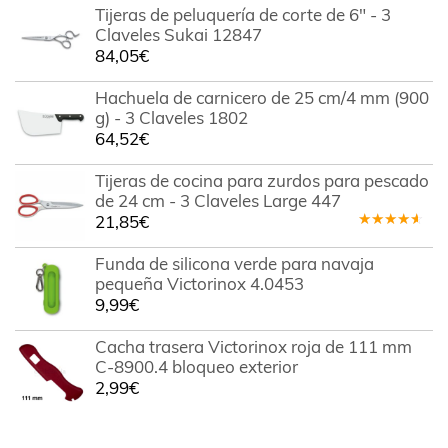
Tijeras de peluquería de corte de 6" - 3
Claveles Sukai 12847
84,05
€
Hachuela de carnicero de 25 cm/4 mm (900
g) - 3 Claveles 1802
64,52
€
Tijeras de cocina para zurdos para pescado
de 24 cm - 3 Claveles Large 447
21,85
€
Valorado
en
4.00
Funda de silicona verde para navaja
de 5
pequeña Victorinox 4.0453
9,99
€
Cacha trasera Victorinox roja de 111 mm
C-8900.4 bloqueo exterior
2,99
€