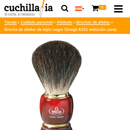
0
Tienda
Cuidado personal
Afeitado
Brochas de afeitar
Brocha de afeitar de tejón negro Omega 6151 imitación carey