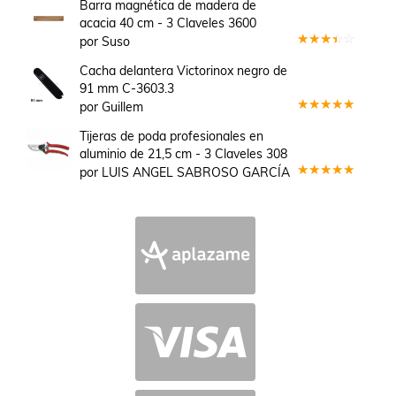
Barra magnética de madera de
acacia 40 cm - 3 Claveles 3600
por Suso
Valorado
en
3
Cacha delantera Victorinox negro de
de 5
91 mm C-3603.3
por Guillem
Valorado
en
5
de 5
Tijeras de poda profesionales en
aluminio de 21,5 cm - 3 Claveles 308
por LUIS ANGEL SABROSO GARCÍA
Valorado
en
5
de 5