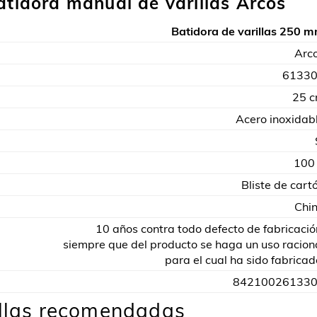
atidora manual de varillas Arcos
Batidora de varillas 250 
Arc
6133
25 
Acero inoxidab
100
Bliste de cart
Chi
10 años contra todo defecto de fabricació
siempre que del producto se haga un uso racion
para el cual ha sido fabricad
84210026133
illas recomendadas