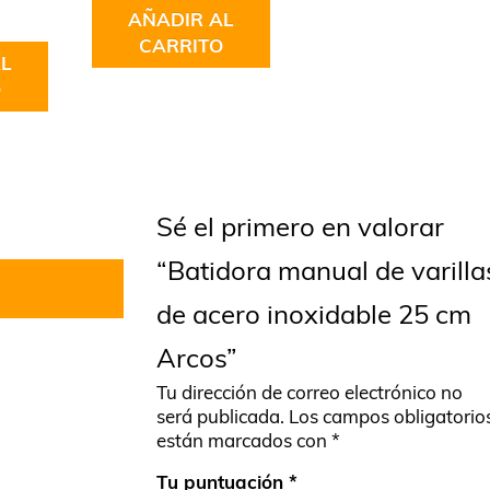
en
4.67
AÑADIR AL
de 5
CARRITO
L
O
Sé el primero en valorar
“Batidora manual de varilla
de acero inoxidable 25 cm
Arcos”
Tu dirección de correo electrónico no
será publicada.
Los campos obligatorio
están marcados con
*
Tu puntuación
*