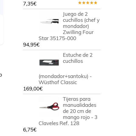
7,35
€
Valorado
en
5.00
de
Juego de 2
5
cuchillos (chef y
mondador)
Zwilling Four
Star 35175-000
94,95
€
Estuche de 2
cuchillos
o
(mondador+santoku) -
Wüsthof Classic
169,00
€
Tijeras para
manualidades
de 20 cm de
mango rojo - 3
Claveles Ref. 128
6,75
€