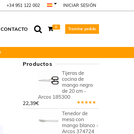
INICIAR SESIÓN
+34 951 122 002
0
CONTACTO
Tramitar pedido
s
Productos
Tijeras de
cocina de
mango negro
de 20 cm -
Arcos 185300
22,39
€
Valorado
en
5.00
de
Tenedor de
5
mesa con
mango blanco -
Arcos 374724