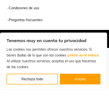
-Condiciones de uso
-Preguntas frecuentes
Quiénes Somos
Condiciones de Venta y Uso
Política de Privacidad
Tenemos muy en cuenta tu privacidad
© 2026 Cuchillalia.com
Las cookies nos permiten ofrecer nuestros servicios. Si
tienes dudas de lo que son las cookies
pincha en el enlace
.
Al utilizar nuestros servicios, aceptas el uso que hacemos
de las cookies.
Rechaza todo
Acepta
Inglés
Español
English
(
)
Portugués, Portugal
Português
(
)