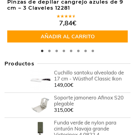
Pinzas de depilar cangrejo azules de 9
cm – 3 Claveles 12281
Valorado
7,84
€
en
4.00
de 5
AÑADIR AL CARRITO
Productos
Cuchillo santoku alveolado de
17 cm - Wüsthof Classic Ikon
149,00
€
Soporte jamonero Afinox S20
plegable
315,00
€
Funda verde de nylon para
cinturón Navaja grande
Victorinox 4.0822.4