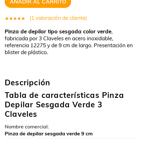
AÑADIR AL CARRITO
(
1
valoración de cliente)
1
Valorado
Pinza de depilar tipo sesgada color verde
,
5.00
sobre
fabricada por
3 Claveles
en acero inoxidable,
5 basado
referencia
12275
y de 9 cm de largo. Presentación en
en
blister de plástico.
puntuación
de cliente
Descripción
Tabla de características Pinza
Depilar Sesgada Verde 3
Claveles
Nombre comercial:
Pinza de depilar sesgada verde 9 cm