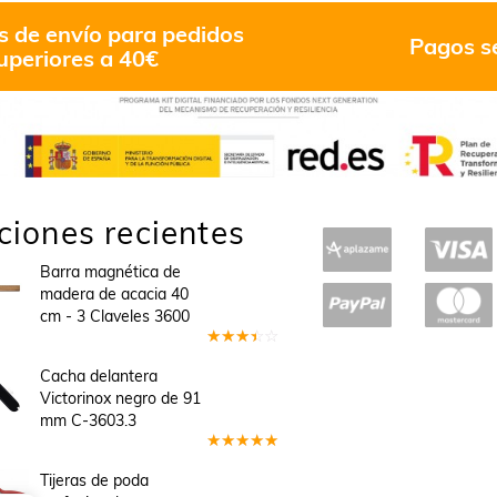
s de envío para pedidos
Pagos s
uperiores a 40€
ciones recientes
Barra magnética de
madera de acacia 40
cm - 3 Claveles 3600
Valorado
en
3
Cacha delantera
de 5
Victorinox negro de 91
mm C-3603.3
Valorado
en
5
de 5
Tijeras de poda