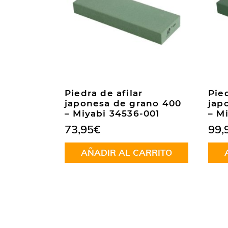
Piedra de afilar
Pied
japonesa de grano 400
jap
– Miyabi 34536-001
– M
73,95
€
99,
AÑADIR AL CARRITO