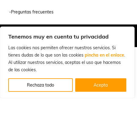
-Preguntas frecuentes
Quiénes Somos
Condiciones de Venta y Uso
Política de Privacidad
Tenemos muy en cuenta tu privacidad
© 2026 Cuchillalia.com
Las cookies nos permiten ofrecer nuestros servicios. Si
tienes dudas de lo que son las cookies
pincha en el enlace
.
Al utilizar nuestros servicios, aceptas el uso que hacemos
de las cookies.
Rechaza todo
Acepta
Español
English
(
Inglés
)
Português
(
Portugués, Portugal
)
Français
(
Francés
)
Deutsch
(
Alemán
)
Italiano
Русский
(
Ruso
)