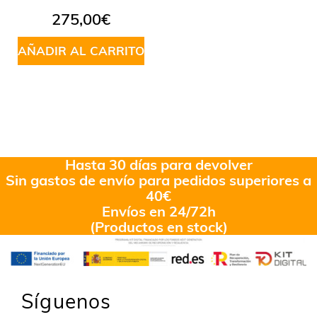
275,00
€
AÑADIR AL CARRITO
Hasta 30 días para devolver
Sin gastos de envío para pedidos superiores a
40€
Envíos en 24/72h
(Productos en stock)
Síguenos