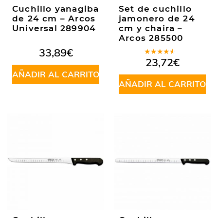
Cuchillo yanagiba
Set de cuchillo
de 24 cm – Arcos
jamonero de 24
Universal 289904
cm y chaira –
Arcos 285500
33,89
€
Valorado
23,72
€
en
4.00
AÑADIR AL CARRITO
de 5
AÑADIR AL CARRITO