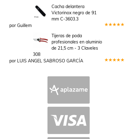
Valorado
en
3
Cacha delantera
de 5
Victorinox negro de 91
mm C-3603.3
por Guillem
Valorado
en
5
de 5
Tijeras de poda
profesionales en aluminio
de 21,5 cm - 3 Claveles
308
por LUIS ANGEL SABROSO GARCÍA
Valorado
en
5
de 5