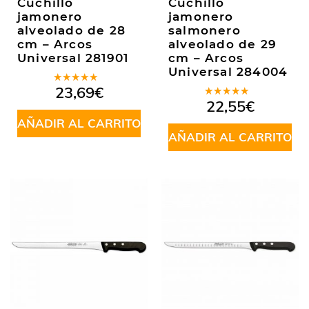
Cuchillo
Cuchillo
jamonero
jamonero
alveolado de 28
salmonero
cm – Arcos
alveolado de 29
Universal 281901
cm – Arcos
Universal 284004
Valorado
23,69
€
en
5.00
de
Valorado
22,55
€
5
en
5.00
de
AÑADIR AL CARRITO
5
AÑADIR AL CARRITO