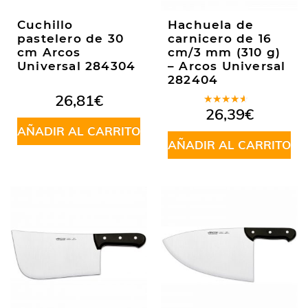
Cuchillo
Hachuela de
pastelero de 30
carnicero de 16
cm Arcos
cm/3 mm (310 g)
Universal 284304
– Arcos Universal
282404
26,81
€
Valorado
26,39
€
en
4.00
AÑADIR AL CARRITO
de 5
AÑADIR AL CARRITO