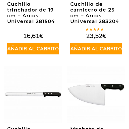
Cuchillo
Cuchillo de
trinchador de 19
carnicero de 25
cm – Arcos
cm – Arcos
Universal 281504
Universal 283204
Valorado
16,61
€
23,52
€
en
5.00
de
5
AÑADIR AL CARRITO
AÑADIR AL CARRITO