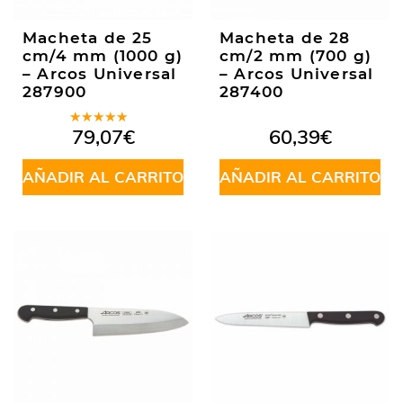
Macheta de 25
Macheta de 28
cm/4 mm (1000 g)
cm/2 mm (700 g)
– Arcos Universal
– Arcos Universal
287900
287400
Valorado
79,07
€
60,39
€
en
5.00
de
5
AÑADIR AL CARRITO
AÑADIR AL CARRITO