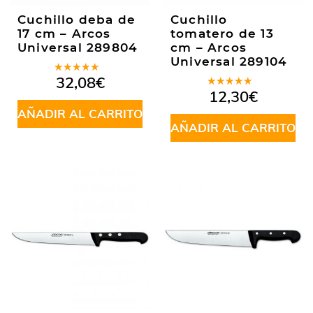
Cuchillo deba de
Cuchillo
17 cm – Arcos
tomatero de 13
Universal 289804
cm – Arcos
Universal 289104
Valorado
32,08
€
en
4.50
Valorado
12,30
€
de 5
en
5.00
de
AÑADIR AL CARRITO
5
AÑADIR AL CARRITO