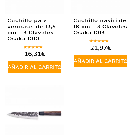
Cuchillo para
Cuchillo nakiri de
verduras de 13,5
18 cm – 3 Claveles
cm – 3 Claveles
Osaka 1013
Osaka 1010
Valorado
21,97
€
en
5.00
de
Valorado
16,31
€
5
en
5.00
de
5
AÑADIR AL CARRITO
AÑADIR AL CARRITO