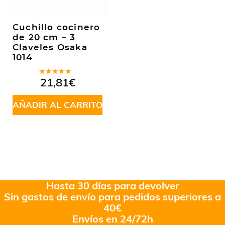
Cuchillo cocinero
de 20 cm – 3
Claveles Osaka
1014
Valorado
21,81
€
en
4.25
de 5
AÑADIR AL CARRITO
Hasta 30 días para devolver
Sin gastos de envío para pedidos superiores a
40€
Envíos en 24/72h