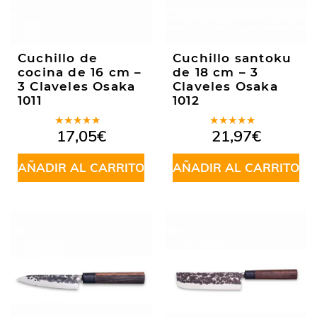
Cuchillo de
Cuchillo santoku
cocina de 16 cm –
de 18 cm – 3
3 Claveles Osaka
Claveles Osaka
1011
1012
Valorado
Valorado
17,05
€
21,97
€
en
5.00
de
en
4.67
5
de 5
AÑADIR AL CARRITO
AÑADIR AL CARRITO