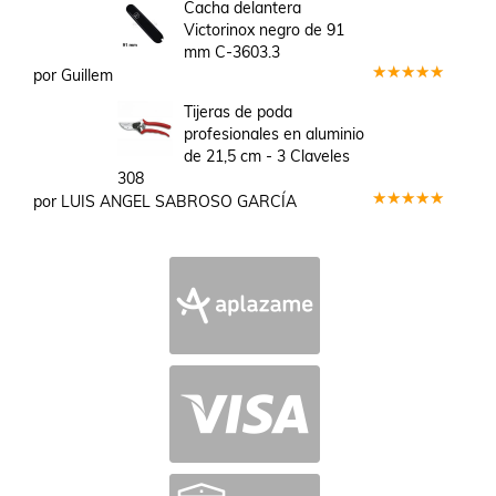
en
3
Cacha delantera
de 5
Victorinox negro de 91
mm C-3603.3
por Guillem
Valorado
en
5
de 5
Tijeras de poda
profesionales en aluminio
de 21,5 cm - 3 Claveles
308
por LUIS ANGEL SABROSO GARCÍA
Valorado
en
5
de 5