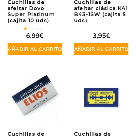
Cuchillas de
Cuchillas de
afeitar Dovo
afeitar clásica KAI
Super Platinum
B43-1SW (cajita 5
(cajita 10 uds)
uds)
Valorado
6,99
€
3,95
€
en
1.00
de
AÑADIR AL CARRITO
AÑADIR AL CARRITO
5
Cuchillas de
Cuchillas de