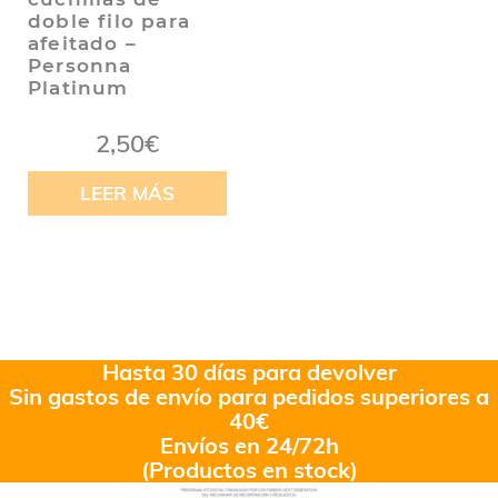
doble filo para
afeitado –
Personna
Platinum
2,50
€
LEER MÁS
Hasta 30 días para devolver
Sin gastos de envío para pedidos superiores a
40€
Envíos en 24/72h
(Productos en stock)