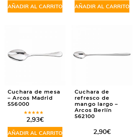
AÑADIR AL CARRITO
AÑADIR AL CARRITO
Cuchara de mesa
Cuchara de
– Arcos Madrid
refresco de
556000
mango largo –
Arcos Berlín
562100
Valorado
2,93
€
en
5.00
de
5
2,90
€
AÑADIR AL CARRITO