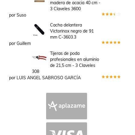
madera de acacia 40 cm -
3 Claveles 3600
por Suso
Valorado
en
3
Cacha delantera
de 5
Victorinox negro de 91
mm C-3603.3
por Guillem
Valorado
en
5
de 5
Tijeras de poda
profesionales en aluminio
de 21,5 cm - 3 Claveles
308
por LUIS ANGEL SABROSO GARCÍA
Valorado
en
5
de 5