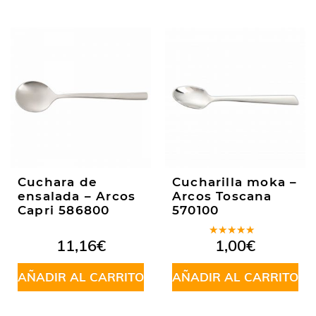
Cuchara de
Cucharilla moka –
ensalada – Arcos
Arcos Toscana
Capri 586800
570100
Valorado
11,16
€
1,00
€
en
5.00
de
5
AÑADIR AL CARRITO
AÑADIR AL CARRITO