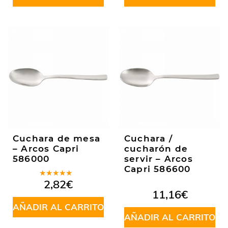
Cuchara de mesa
Cuchara /
– Arcos Capri
cucharón de
586000
servir – Arcos
Capri 586600
Valorado
2,82
€
en
5.00
de
11,16
€
5
AÑADIR AL CARRITO
AÑADIR AL CARRITO