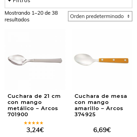
Filtros
Mostrando 1–20 de 38
resultados
Cuchara de 21 cm
Cuchara de mesa
con mango
con mango
metálico – Arcos
amarillo – Arcos
701900
374925
Valorado
3,24
€
6,69
€
en
5.00
de
5